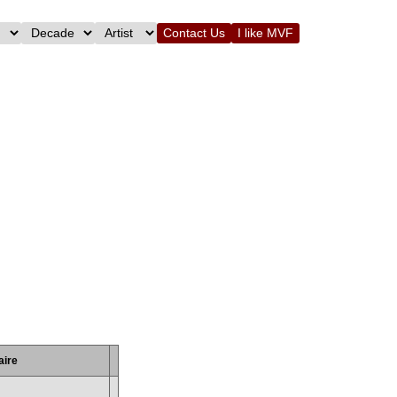
Contact Us
I like MVF
ire