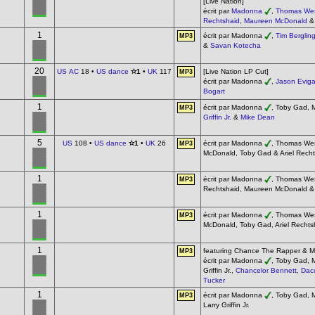
[Live Nation]
écrit par
Madonna
,
Thomas Wes
Rechtshaid
,
Maureen McDonald
1
écrit par Madonna
,
Tim Berglin
MP3
&
Savan Kotecha
20
US AC
18 •
US dance
✫1
•
UK
117
[Live Nation LP Cut]
MP3
écrit par Madonna
,
Jason Evig
Bogart
1
écrit par Madonna
, Toby Gad,
MP3
Griffin Jr.
&
Mike Dean
5
US
108 •
US dance
✫1
•
UK
26
écrit par Madonna
, Thomas We
MP3
McDonald, Toby Gad & Ariel Rech
1
écrit par Madonna
, Thomas Wes
MP3
Rechtshaid, Maureen McDonald &
1
écrit par Madonna
, Thomas We
MP3
McDonald, Toby Gad, Ariel Recht
1
featuring Chance The Rapper & M
MP3
écrit par Madonna
, Toby Gad, 
Griffin Jr.,
Chancelor Bennett
,
Dac
Tucker
1
écrit par Madonna
, Toby Gad,
MP3
Larry Griffin Jr.