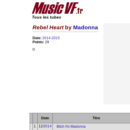
Tous les tubes
Rebel Heart
by
Madonna
Date:
2014
-
2015
Points:
29
Date
Titre
1.
12/
2014
Bitch I'm Madonna