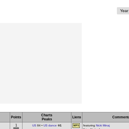
Charts
Points
Liens
Commenta
Peaks
1
US
84 •
US dance
✫1
featuring
Nicki Minaj
MP3