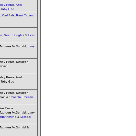
ley Pentz
,
Ariel
&
Toby Gad
g
,
Carl Falk
,
Rami Yacoub
an
,
Sean Douglas
&
Evan
 Maureen McDonald,
Larry
sley Pentz, Maureen
tshaid
ley Pentz, Ariel
 Toby Gad
sley Pentz, Maureen
shaid &
Uzoechi Emenike
ike Tyson
Maureen McDonald, Larry
oury Natche
&
Michael
 Maureen McDonald &