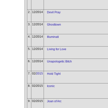
2.
12/2014
Devil Pray
3.
12/2014
Ghosttown
4.
12/2014
Illuminati
5.
12/2014
Living for Love
6.
12/2014
Unapologetic Bitch
7.
02/
2015
Hold Tight
8.
02/2015
Iconic
9.
02/2015
Joan of Arc