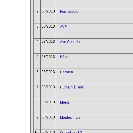
2.
06/2013
Formidable
3.
08/2013
AVF
4.
08/2013
Ave Cesaria
5.
08/2013
Bâtard
6.
08/2013
Carmen
7.
08/2013
Humain à l'eau
8.
08/2013
Merci
9.
08/2013
Moules frites
10.
08/2013
Quand c'est ?