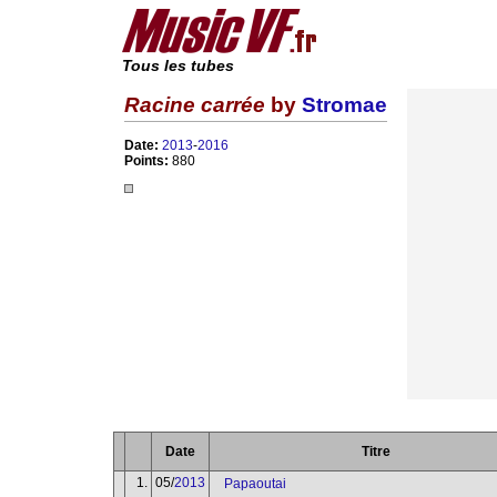
Tous les tubes
Racine carrée
by
Stromae
Date:
2013
-
2016
Points:
880
Date
Titre
1.
05/
2013
Papaoutai