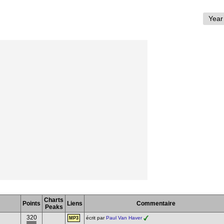
Charts
Points
Liens
Commentaire
Peaks
320
écrit par
Paul Van Haver
MP3