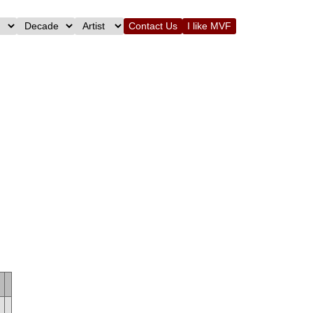
Contact Us
I like MVF