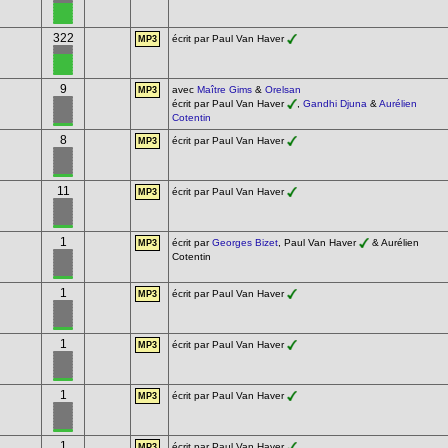
322
écrit par Paul Van Haver
MP3
9
avec
Maître Gims
&
Orelsan
MP3
écrit par Paul Van Haver
,
Gandhi Djuna
&
Aurélien
Cotentin
8
écrit par Paul Van Haver
MP3
11
écrit par Paul Van Haver
MP3
1
écrit par
Georges Bizet
, Paul Van Haver
& Aurélien
MP3
Cotentin
1
écrit par Paul Van Haver
MP3
1
écrit par Paul Van Haver
MP3
1
écrit par Paul Van Haver
MP3
1
écrit par Paul Van Haver
MP3