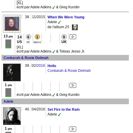
[XL]
écrit par Adele Adkins
& Greg Kurstin
38.
11/2015
When We Were Young
Adele
de l'album
25
13
pts
14
6
1
9
US
UK
AC
dance
[XL]
écrit par Adele Adkins
& Tobias Jesso Jr.
Conkarah & Rosie Delmah
39.
02/
2016
Hello
Conkarah & Rosie Delmah
1
pts
écrit par Adele Adkins
& Greg Kurstin
Adele
40.
04/2016
Set Fire to the Rain
Adele
1
pts