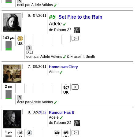
R
écrit par Adele Adkins
6.
07/2011
#5
Set Fire to the Rain
Adele
de l'album
21
143
pts
1
US
R
[XL]
écrit par Adele Adkins
& Fraser T. Smith
7.
09/2011
Hometown Glory
Adele
2
pts
107
UK
R
écrit par Adele Adkins
8.
02/
2012
Rumour Has It
Adele
de l'album
21
1
pts
16
4
40
85