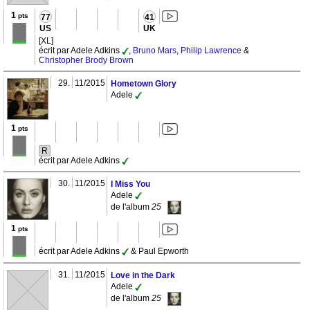
1
pts
77
41
US
UK
[XL]
écrit par Adele Adkins
,
Bruno Mars
,
Philip Lawrence
&
Christopher Brody Brown
29.
11/2015
Hometown Glory
Adele
1
pts
R
écrit par Adele Adkins
30.
11/2015
I Miss You
Adele
de l'album
25
1
pts
écrit par Adele Adkins
& Paul Epworth
31.
11/2015
Love in the Dark
Adele
de l'album
25