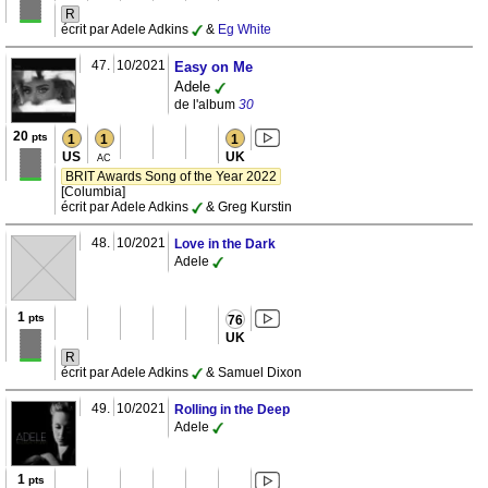
R
écrit par Adele Adkins
&
Eg White
47.
10/2021
Easy on Me
Adele
de l'album
30
20
pts
1
1
1
US
UK
AC
BRIT Awards Song of the Year 2022
[Columbia]
écrit par Adele Adkins
& Greg Kurstin
48.
10/2021
Love in the Dark
Adele
1
pts
76
UK
R
écrit par Adele Adkins
& Samuel Dixon
49.
10/2021
Rolling in the Deep
Adele
1
pts