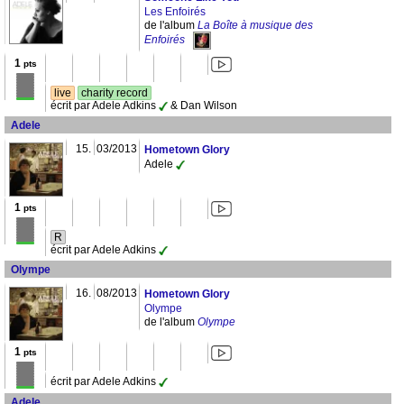
Les Enfoirés
de l'album
La Boîte à musique des
Enfoirés
1
pts
live
charity record
écrit par Adele Adkins
& Dan Wilson
Adele
15.
03/2013
Hometown Glory
Adele
1
pts
R
écrit par Adele Adkins
Olympe
16.
08/2013
Hometown Glory
Olympe
de l'album
Olympe
1
pts
écrit par Adele Adkins
Adele