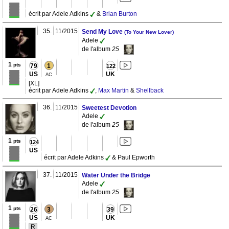
écrit par Adele Adkins
&
Brian Burton
35.
11/2015
Send My Love
(To Your New Lover)
Adele
de l'album
25
1
pts
79
1
122
US
UK
AC
[XL]
écrit par Adele Adkins
,
Max Martin
&
Shellback
36.
11/2015
Sweetest Devotion
Adele
de l'album
25
1
pts
124
US
écrit par Adele Adkins
& Paul Epworth
37.
11/2015
Water Under the Bridge
Adele
de l'album
25
1
pts
26
3
39
US
UK
AC
R