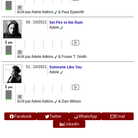
R
écrit par Adele Adkins
& Paul Epworth
50.
10/2021
Set Fire to the Rain
Adele
1
pts
R
écrit par Adele Adkins
& Fraser T. Smith
51.
10/2021
Someone Like You
Adele
1
pts
R
écrit par Adele Adkins
& Dan Wilson
Facebook
Twitter
WhatsApp
Email
LinkedIn