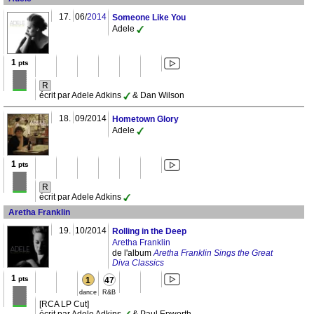
17.
06/
2014
Someone Like You
Adele
1
pts
R
écrit par Adele Adkins
& Dan Wilson
18.
09/2014
Hometown Glory
Adele
1
pts
R
écrit par Adele Adkins
Aretha Franklin
19.
10/2014
Rolling in the Deep
Aretha Franklin
de l'album
Aretha Franklin Sings the Great
Diva Classics
1
pts
1
47
dance
R&B
[RCA LP Cut]