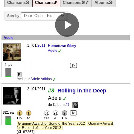
Chansons🎤
Chansons🎵
Chansons🎤🎵
Albums🎤
Sort by:
Adele
1.
01/
2011
Hometown Glory
Adele
1
pts
R
écrit par
Adele Adkins
2.
01/2011
#3
Rolling in the Deep
Adele
de l'album
21
321
pts
1
1
61
21
2
US
UK
AC
R&B
alt.
Grammy Award for Song of the Year 2012
Grammy Award
for Record of the Year 2012
[XL 87267]