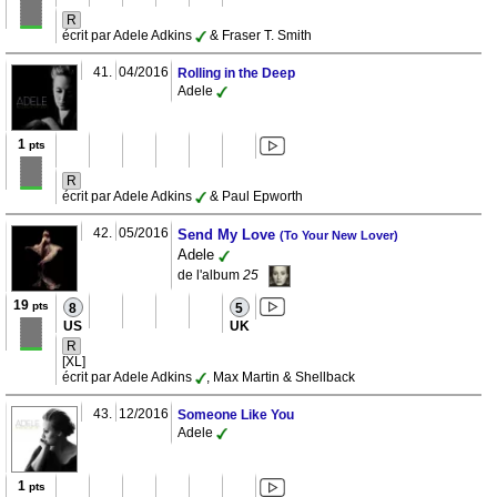
R
écrit par Adele Adkins
& Fraser T. Smith
41.
04/2016
Rolling in the Deep
Adele
1
pts
R
écrit par Adele Adkins
& Paul Epworth
42.
05/2016
Send My Love
(To Your New Lover)
Adele
de l'album
25
19
pts
8
5
US
UK
R
[XL]
écrit par Adele Adkins
, Max Martin & Shellback
43.
12/2016
Someone Like You
Adele
1
pts