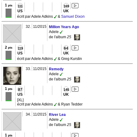
1
pts
111
169
US
UK
écrit par Adele Adkins
&
Samuel Dixon
32.
11/2015
Million Years Ago
Adele
de l'album
25
2
pts
64
119
US
UK
écrit par Adele Adkins
& Greg Kurstin
33.
11/2015
Remedy
Adele
de l'album
25
1
pts
87
145
US
UK
[XL]
écrit par Adele Adkins
& Ryan Tedder
34.
11/2015
River Lea
Adele
de l'album
25
1
pts