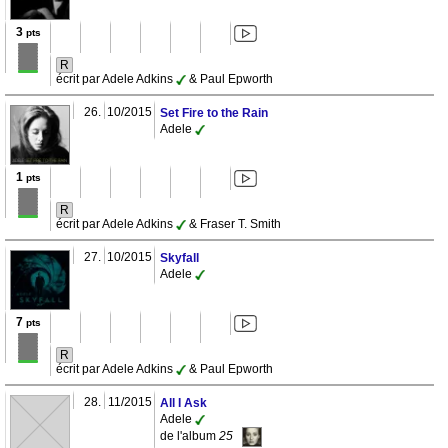
3
pts
R
écrit par Adele Adkins
& Paul Epworth
26.
10/2015
Set Fire to the Rain
Adele
1
pts
R
écrit par Adele Adkins
& Fraser T. Smith
27.
10/2015
Skyfall
Adele
7
pts
R
écrit par Adele Adkins
& Paul Epworth
28.
11/2015
All I Ask
Adele
de l'album
25