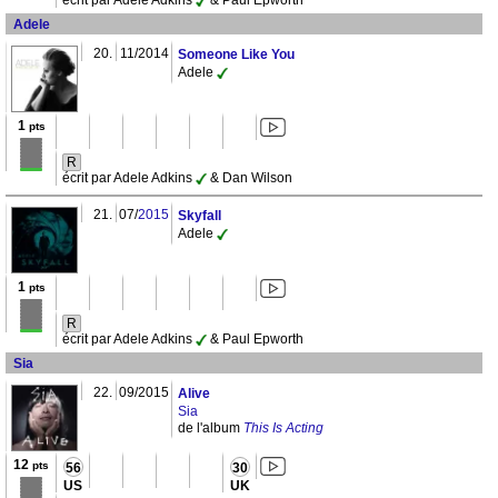
écrit par Adele Adkins
& Paul Epworth
Adele
20.
11/2014
Someone Like You
Adele
1
pts
R
écrit par Adele Adkins
& Dan Wilson
21.
07/
2015
Skyfall
Adele
1
pts
R
écrit par Adele Adkins
& Paul Epworth
Sia
22.
09/2015
Alive
Sia
de l'album
This Is Acting
12
pts
56
30
US
UK