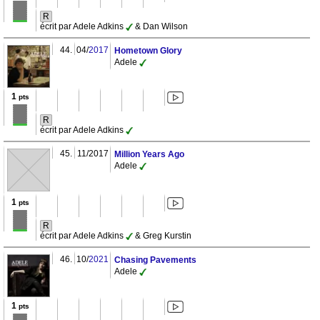
R
écrit par Adele Adkins
& Dan Wilson
44.
04/
2017
Hometown Glory
Adele
1
pts
R
écrit par Adele Adkins
45.
11/2017
Million Years Ago
Adele
1
pts
R
écrit par Adele Adkins
& Greg Kurstin
46.
10/
2021
Chasing Pavements
Adele
1
pts