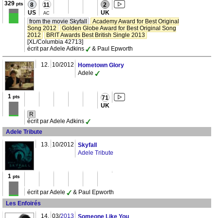
329
pts
8
11
2
US
UK
AC
from the movie Skyfall
Academy Award for Best Original
Song 2012
Golden Globe Award for Best Original Song
2012
BRIT Awards Best British Single 2013
[XL/Columbia 42713]
écrit par Adele Adkins
& Paul Epworth
12.
10/2012
Hometown Glory
Adele
1
pts
71
UK
R
écrit par Adele Adkins
Adele Tribute
13.
10/2012
Skyfall
Adele Tribute
1
pts
écrit par Adele
& Paul Epworth
Les Enfoirés
14.
03/
2013
Someone Like You