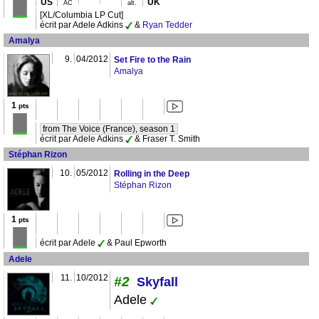
US
UK
AC
alt.
[XL/Columbia LP Cut]
écrit par Adele Adkins
&
Ryan Tedder
Amalya
9.
04/2012
Set Fire to the Rain
Amalya
1
pts
from The Voice (France), season 1
écrit par Adele Adkins
& Fraser T. Smith
Stéphan Rizon
10.
05/2012
Rolling in the Deep
Stéphan Rizon
1
pts
écrit par Adele
& Paul Epworth
Adele
11.
10/2012
#2
Skyfall
Adele