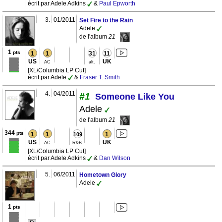
écrit par Adele Adkins
&
Paul Epworth
3.
01/2011
Set Fire to the Rain
Adele
de l'album
21
1
pts
1
1
31
11
US
UK
AC
alt.
[XL/Columbia LP Cut]
écrit par Adele
&
Fraser T. Smith
4.
04/2011
#1
Someone Like You
Adele
de l'album
21
344
pts
1
1
1
109
US
UK
AC
R&B
[XL/Columbia LP Cut]
écrit par Adele Adkins
&
Dan Wilson
5.
06/2011
Hometown Glory
Adele
1
pts