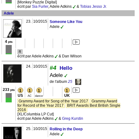
[Monkey Puzzle Digital]
écrit par
Sia Furler
, Adele Adkins
&
Tobias Jesso Jr.
Adele
23.
10/2015
Someone Like You
Adele
4
pts
R
écrit par Adele Adkins
& Dan Wilson
24.
10/2015
#4
Hello
Adele
de l'album
25
233
pts
1
1
1
1
US
UK
AC
dance
Grammy Award for Song of the Year 2017
Grammy Award
for Record of the Year 2017
BRIT Awards Best British Single
2016
[XL/Columbia LP Cut]
écrit par Adele Adkins
&
Greg Kurstin
25.
10/2015
Rolling in the Deep
Adele